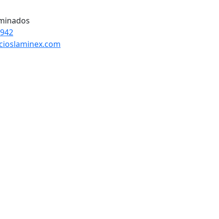
aminados
8942
cioslaminex.com