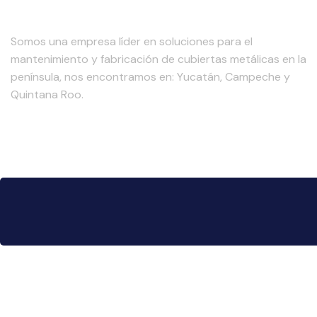
Laminex
Somos una empresa líder en soluciones para el
mantenimiento y fabricación de cubiertas metálicas en la
península, nos encontramos en: Yucatán, Campeche y
Quintana Roo.