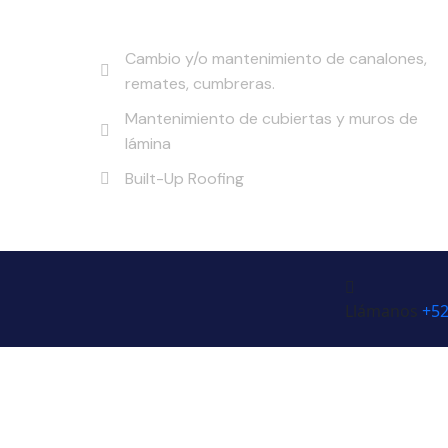
Servicios
Cambio y/o mantenimiento de canalones,
remates, cumbreras.
Mantenimiento de cubiertas y muros de
lámina
Built-Up Roofing
Llámanos
+52